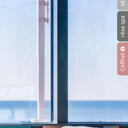
résa spa
Coffret