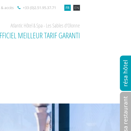
 & accès
+33 (0)2.51.95.37.71
FR
EN
Atlantic Hôtel & Spa - Les Sables d'Olonne
OFFICIEL MEILLEUR TARIF GARANTI
résa hôtel
S
résa restaurant