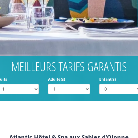
MEILLEURS TARIFS GARANTIS
uits
Adulte(s)
Enfant(s)
Atlantic Hôtel & Spa aux Sables d’Olonne