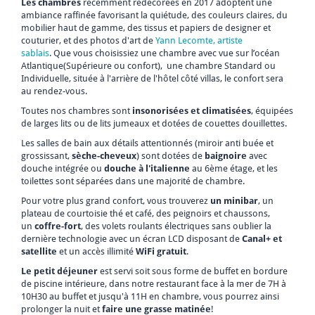
Les chambres
récemment redécorées en 2017 adoptent une
ambiance raffinée favorisant la quiétude, des couleurs claires, du
mobilier haut de gamme, des tissus et papiers de designer et
couturier, et des photos d'art de
Yann Lecomte, artiste
sablais
. Que vous choisissiez une chambre avec vue sur l’océan
Atlantique(Supérieure ou confort), une chambre Standard ou
Individuelle, située à l'arrière de l'hôtel côté villas, le confort sera
au rendez-vous.
Toutes nos chambres sont
insonorisées et climatisées
, équipées
de larges lits ou de lits jumeaux et dotées de couettes douillettes.
Les salles de bain aux détails attentionnés (miroir anti buée et
grossissant,
sèche-cheveux
) sont dotées de
baignoire
avec
douche intégrée ou
douche à l'italienne
au 6ème étage, et les
toilettes sont séparées dans une majorité de chambre.
Pour votre plus grand confort, vous trouverez
un minibar
, un
plateau de courtoisie thé et café, des peignoirs et chaussons,
un
coffre-fort
, des volets roulants électriques sans oublier la
dernière technologie avec un écran LCD disposant de
Canal+ et
satellite
et un accès illimité
WiFi gratuit
.
Le petit déjeuner
est servi soit sous forme de buffet en bordure
de piscine intérieure, dans notre restaurant face à la mer de 7H à
10H30 au buffet et jusqu'à 11H en chambre, vous pourrez ainsi
prolonger la nuit et
faire une grasse matinée
!