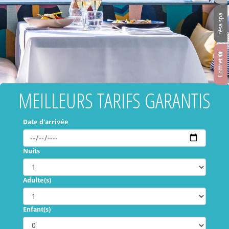
résa spa
Coffret
MEILLEURS TARIFS GARANTIS
Date d'arrivée
Nuits
Adulte(s)
Enfant(s)