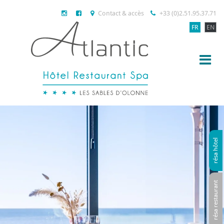
Contact & accès
+33 (0)2.51.95.37.71
FR
EN
résa hôtel
résa restaurant