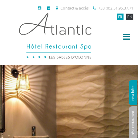
Contact & accès
+33 (0)2.51.95.37.71
FR
EN
résa hôtel
résa restaurant