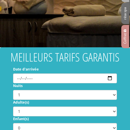
résa spa
Coffret
MEILLEURS TARIFS GARANTIS
Date d'arrivée
Nuits
Adulte(s)
Enfant(s)