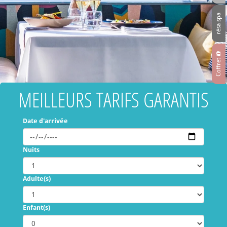
résa spa
Coffret
MEILLEURS TARIFS GARANTIS
Date d'arrivée
Nuits
Adulte(s)
Enfant(s)