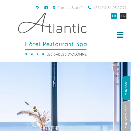
Contact & accès
+33 (0)2.51.95.37.71
FR
EN
résa hôtel
résa restaurant