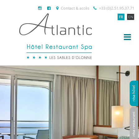
Contact & accès
+33 (0)2.51.95.37.71
FR
EN
résa hôtel
résa restaurant