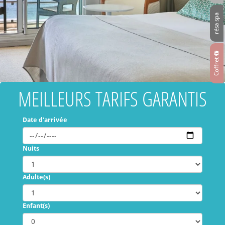
résa spa
Coffret
MEILLEURS TARIFS GARANTIS
Date d'arrivée
Nuits
Adulte(s)
Enfant(s)