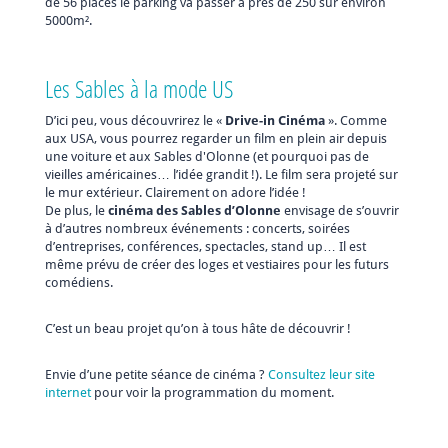
de 56 places le parking va passer à près de 250 sur environ
5000m².
Les Sables à la mode US
D’ici peu, vous découvrirez le «
Drive-in Cinéma
». Comme
aux USA, vous pourrez regarder un film en plein air depuis
une voiture et aux Sables d'Olonne (et pourquoi pas de
vieilles américaines… l’idée grandit !). Le film sera projeté sur
le mur extérieur. Clairement on adore l’idée !
De plus, le
cinéma des Sables d’Olonne
envisage de s’ouvrir
à d’autres nombreux événements : concerts, soirées
d’entreprises, conférences, spectacles, stand up… Il est
même prévu de créer des loges et vestiaires pour les futurs
comédiens.
C’est un beau projet qu’on à tous hâte de découvrir !
Envie d’une petite séance de cinéma ?
Consultez leur site
internet
pour voir la programmation du moment.