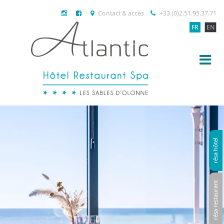
Contact & accès
+33 (0)2.51.95.37.71
FR
EN
résa hôtel
résa restaurant