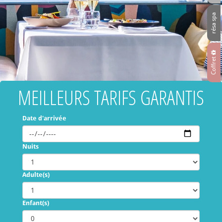
résa spa
Coffret
MEILLEURS TARIFS GARANTIS
Date d'arrivée
Nuits
Adulte(s)
Enfant(s)