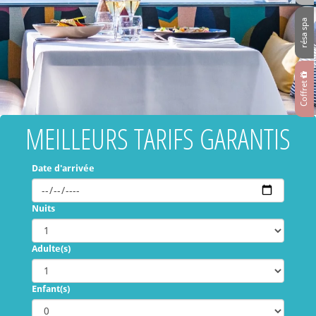
résa spa
Coffret
MEILLEURS TARIFS GARANTIS
Date d'arrivée
Nuits
Adulte(s)
Enfant(s)