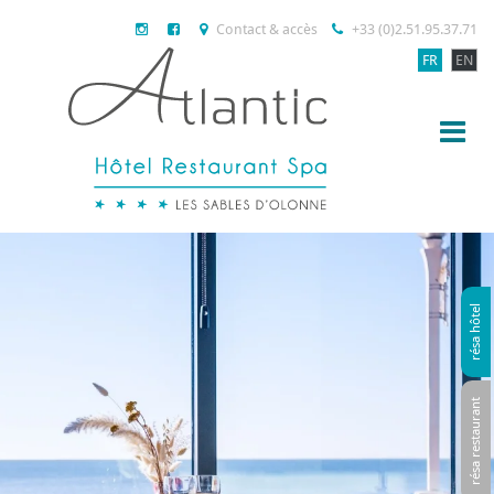
Contact & accès
+33 (0)2.51.95.37.71
FR
EN
résa hôtel
résa restaurant