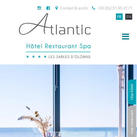
Contact & accès
+33 (0)2.51.95.37.71
FR
EN
résa hôtel
résa restaurant