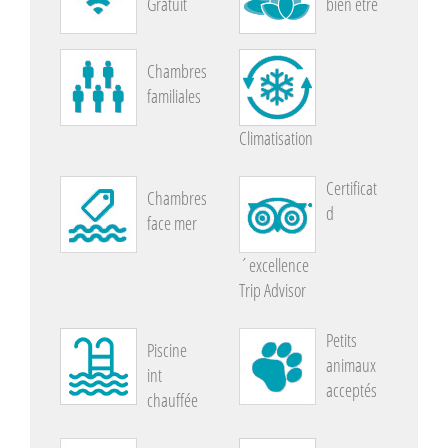
Gratuit
bien être
Chambres
familiales
Climatisation
Certificat
Chambres
d
face mer
´excellence
Trip Advisor
Petits
Piscine
animaux
int
acceptés
chauffée