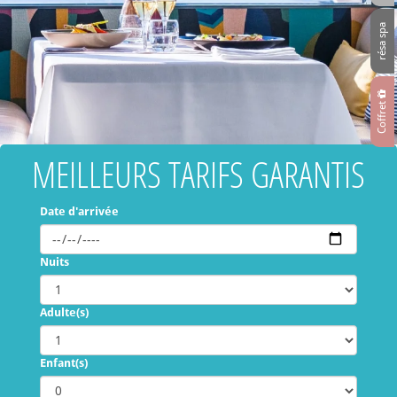
résa spa
Coffret
MEILLEURS TARIFS GARANTIS
Date d'arrivée
Nuits
Adulte(s)
Enfant(s)