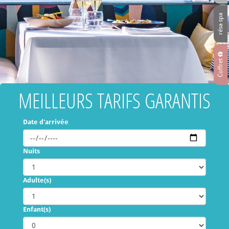
résa spa
Coffret
MEILLEURS TARIFS GARANTIS
Date d'arrivée
Nuits
Adulte(s)
Enfant(s)