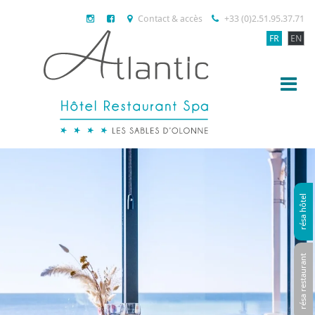
Contact & accès
+33 (0)2.51.95.37.71
FR
EN
résa hôtel
résa restaurant