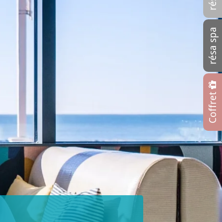
résa spa
Coffret