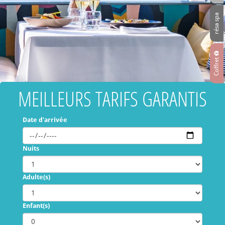
résa spa
Coffret
MEILLEURS TARIFS GARANTIS
Date d'arrivée
Nuits
Adulte(s)
Enfant(s)