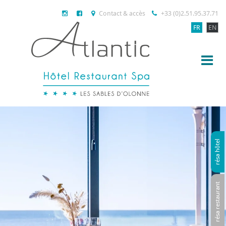
Contact & accès
+33 (0)2.51.95.37.71
FR
EN
résa hôtel
résa restaurant