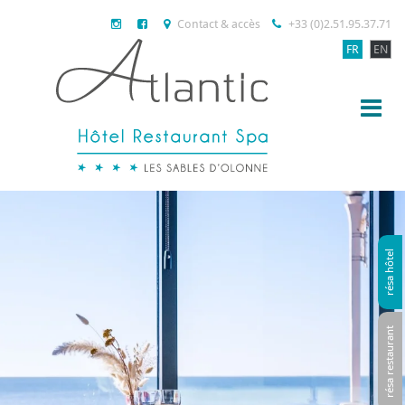
Contact & accès
+33 (0)2.51.95.37.71
FR
EN
résa hôtel
résa restaurant