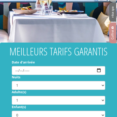
résa spa
Coffret
MEILLEURS TARIFS GARANTIS
Date d'arrivée
Nuits
Adulte(s)
Enfant(s)