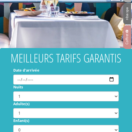
résa spa
Coffret
MEILLEURS TARIFS GARANTIS
Date d'arrivée
Nuits
Adulte(s)
Enfant(s)