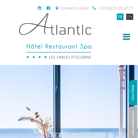
Contact & accès
+33 (0)2.51.95.37.71
FR
EN
résa hôtel
résa restaurant