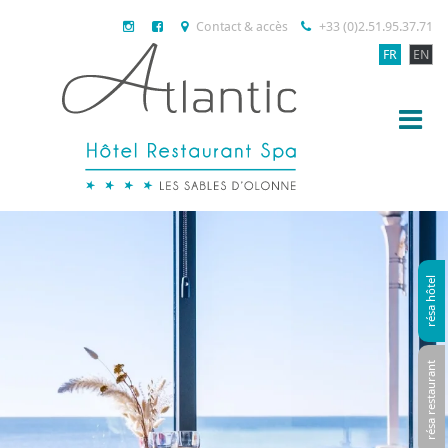
Contact & accès
+33 (0)2.51.95.37.71
FR
EN
résa hôtel
résa restaurant