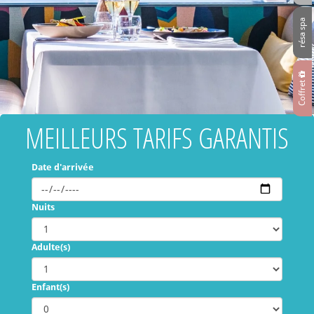
résa spa
Coffret
MEILLEURS TARIFS GARANTIS
Date d'arrivée
Nuits
Adulte(s)
Enfant(s)