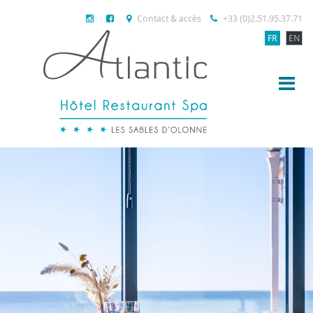
Contact & accès
+33 (0)2.51.95.37.71
FR
EN