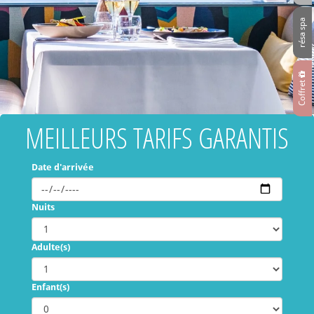
résa spa
Coffret
MEILLEURS TARIFS GARANTIS
Date d'arrivée
Nuits
Adulte(s)
Enfant(s)