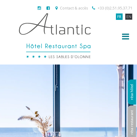
Contact & accès
+33 (0)2.51.95.37.71
FR
EN
résa hôtel
résa restaurant